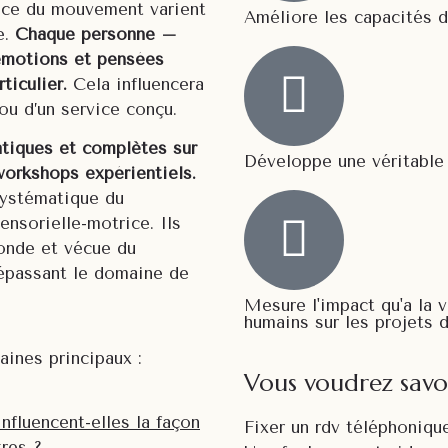
ience du mouvement varient
Améliore les capacités d
e.
Chaque personne –
 emotions et pensées
ticulier.
Cela influencera
 ou d’un service conçu.
tiques et complètes sur
Développe une véritable 
workshops expérientiels.
systématique du
nsorielle-motrice. Ils
onde et vécue du
épassant le domaine de
Mesure l'impact qu'a la
humains sur les projets d
ines principaux :
Vous voudrez savoi
fluencent-elles la façon
Fixer un rdv téléphoniq
res ?